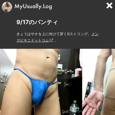
9/17のパンティ
きょうはサオを上に向けて穿くGストリング。
メン
ズビキニドットコム
。